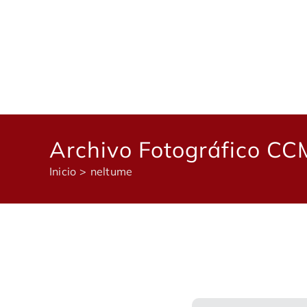
Saltar
al
contenido
Archivo Fotográfico C
Inicio
neltume